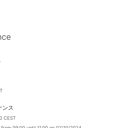
nce
T
T
ナンス
0 CEST
from 09:00 until 11:00 on 02/10/2024.