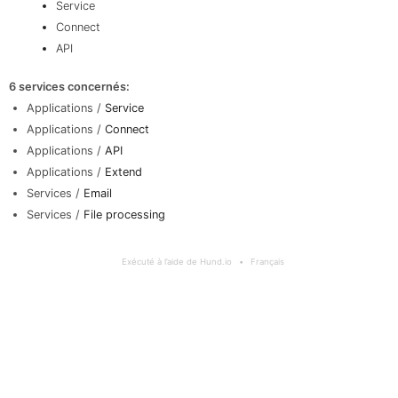
Service
Connect
API
6 services concernés
:
Applications /
Service
Applications /
Connect
Applications /
API
Applications /
Extend
Services /
Email
Services /
File processing
Exécuté à l’aide de Hund.io
Français