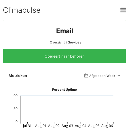
Climapulse
Email
Overzicht
Services
Opereert naar behoren
Metrieken
Afgelopen Week
Percent Uptime
100
50
0
Jul-31
Aug-01
Aug-02
Aug-03
Aug-04
Aug-05
Aug-06