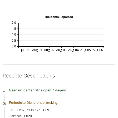
Incidents Reported
2.0
1.5
1.0
0.5
0.0
Jul-31
Aug-01
Aug-02
Aug-03
Aug-04
Aug-05
Aug-06
Recente Geschiedenis
Geen incidenten afgelopen 7 dagen!
Periodieke Dienstonderbreking
30 Jul 2026 11:16–12:10 CEST
Services /
Email